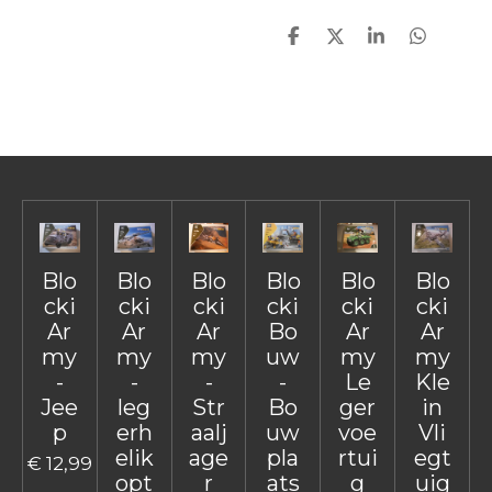
D
D
S
D
e
e
h
e
l
e
a
l
e
l
r
e
n
e
n
Blo
Blo
Blo
Blo
Blo
Blo
cki
cki
cki
cki
cki
cki
Ar
Ar
Ar
Bo
Ar
Ar
my
my
my
uw
my
my
-
-
-
-
Le
Kle
Jee
leg
Str
Bo
ger
in
p
erh
aalj
uw
voe
Vli
elik
age
pla
rtui
egt
€ 12,99
opt
r
ats
g
uig