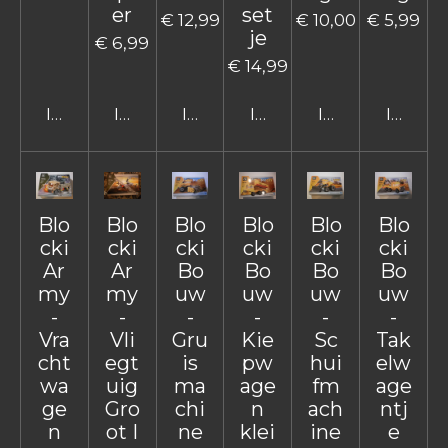
er
set
€ 12,99
€ 10,00
€ 5,99
je
€ 6,99
€ 14,99
In winkelwagen
In winkelwagen
In winkelwagen
In winkelwagen
In winkelwage
In win
Blo
Blo
Blo
Blo
Blo
Blo
cki
cki
cki
cki
cki
cki
Ar
Ar
Bo
Bo
Bo
Bo
my
my
uw
uw
uw
uw
-
-
-
-
-
-
Vra
Vli
Gru
Kie
Sc
Tak
cht
egt
is
pw
hui
elw
wa
uig
ma
age
fm
age
ge
Gro
chi
n
ach
ntj
n
ot I
ne
klei
ine
e