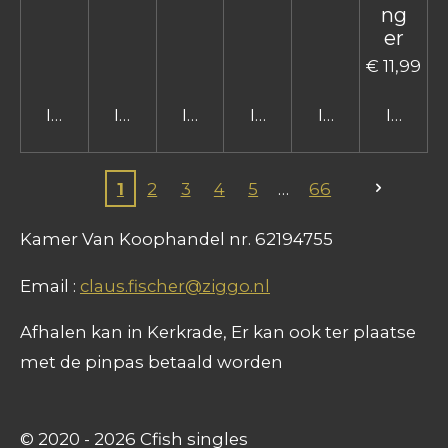
ng
er
€ 11,99
In winkelwagen
In winkelwagen
In winkelwagen
In winkelwagen
In winkelwage
In win
1
2
3
4
5
66
Kamer Van Koophandel nr. 62194755
Email :
claus.fischer@ziggo.nl
Afhalen kan in Kerkrade, Er kan ook ter plaatse
met de pinpas betaald worden
© 2020 - 2026 Cfish singles