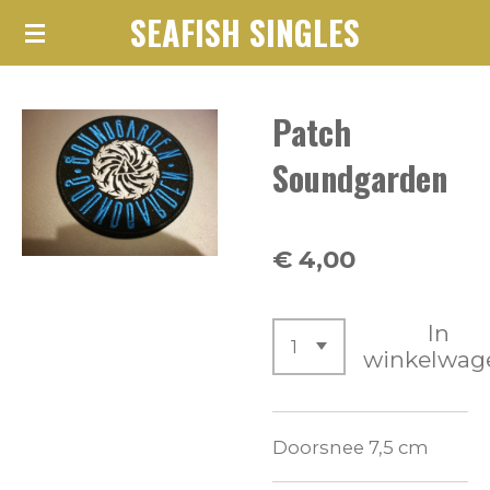
SEAFISH SINGLES
Ga
direct
naar
Patch
de
hoofdinhoud
Soundgarden
€ 4,00
In
winkelwag
Doorsnee 7,5 cm