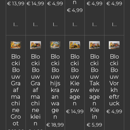
n
€ 13,99
€ 14,99
€ 4,99
€ 4,99
€ 4,99
€ 4,99
In winkelwagen
In winkelwagen
In winkelwagen
In winkelwagen
In winkelwage
In win
Blo
Blo
Blo
Blo
Blo
Blo
cki
cki
cki
cki
cki
cki
Bo
Bo
Bo
Bo
Bo
Bo
uw
uw
uw
uw
uw
uw
Gra
Gra
hijs
Kie
Tak
Vor
af
af
kra
pw
elw
kh
ma
ma
an
age
age
eftr
chi
chi
wa
n
n
uck
ne
ne
ge
Kle
€ 14,99
€ 4,99
Gro
klei
n
in
ot
n
€ 18,99
€ 5,99