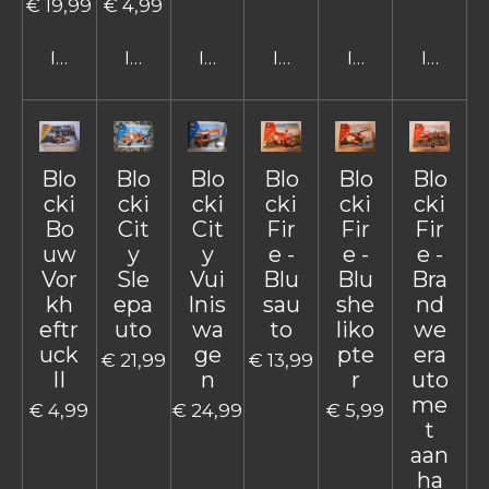
€ 19,99
€ 4,99
In winkelwagen
In winkelwagen
In winkelwagen
In winkelwagen
In winkelwage
In win
Blo
Blo
Blo
Blo
Blo
Blo
cki
cki
cki
cki
cki
cki
Bo
Cit
Cit
Fir
Fir
Fir
uw
y
y
e -
e -
e -
Vor
Sle
Vui
Blu
Blu
Bra
kh
epa
lnis
sau
she
nd
eftr
uto
wa
to
liko
we
uck
ge
pte
era
€ 21,99
€ 13,99
II
n
r
uto
me
€ 4,99
€ 24,99
€ 5,99
t
aan
ha