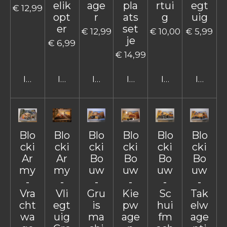
elik
age
pla
rtui
egt
€ 12,99
opt
r
ats
g
uig
er
set
€ 12,99
€ 10,00
€ 5,99
je
€ 6,99
€ 14,99
In winkelwagen
In winkelwagen
In winkelwagen
In winkelwagen
In winkelwage
In win
Blo
Blo
Blo
Blo
Blo
Blo
cki
cki
cki
cki
cki
cki
Ar
Ar
Bo
Bo
Bo
Bo
my
my
uw
uw
uw
uw
-
-
-
-
-
-
Vra
Vli
Gru
Kie
Sc
Tak
cht
egt
is
pw
hui
elw
wa
uig
ma
age
fm
age