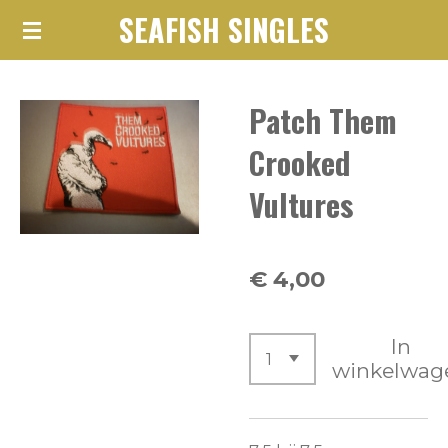
SEAFISH SINGLES
Ga
direct
naar
Patch Them
de
hoofdinhoud
Crooked
Vultures
€ 4,00
In
winkelwag