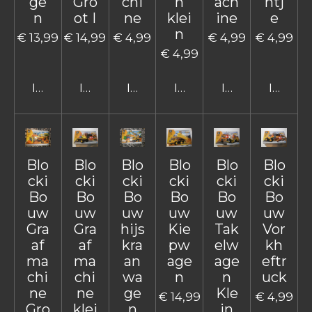
ge
Gro
chi
n
ach
ntj
n
ot I
ne
klei
ine
e
n
€ 13,99
€ 14,99
€ 4,99
€ 4,99
€ 4,99
€ 4,99
In winkelwagen
In winkelwagen
In winkelwagen
In winkelwagen
In winkelwage
In win
Blo
Blo
Blo
Blo
Blo
Blo
cki
cki
cki
cki
cki
cki
Bo
Bo
Bo
Bo
Bo
Bo
uw
uw
uw
uw
uw
uw
Gra
Gra
hijs
Kie
Tak
Vor
af
af
kra
pw
elw
kh
ma
ma
an
age
age
eftr
chi
chi
wa
n
n
uck
ne
ne
ge
Kle
€ 14,99
€ 4,99
Gro
klei
n
in