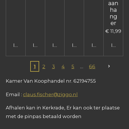
aan
ha
ng
er
€ 11,99
In winkelwagen
In winkelwagen
In winkelwagen
In winkelwagen
In winkelwage
In win
1
2
3
4
5
66
Kamer Van Koophandel nr. 62194755
Email :
claus.fischer@ziggo.nl
Afhalen kan in Kerkrade, Er kan ook ter plaatse
met de pinpas betaald worden