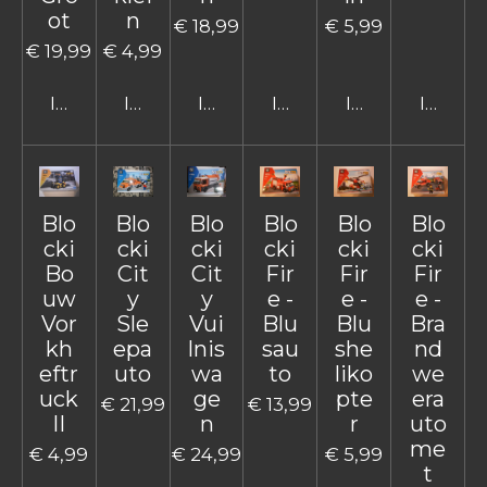
ot
n
€ 18,99
€ 5,99
€ 19,99
€ 4,99
In winkelwagen
In winkelwagen
In winkelwagen
In winkelwagen
In winkelwage
In win
Blo
Blo
Blo
Blo
Blo
Blo
cki
cki
cki
cki
cki
cki
Bo
Cit
Cit
Fir
Fir
Fir
uw
y
y
e -
e -
e -
Vor
Sle
Vui
Blu
Blu
Bra
kh
epa
lnis
sau
she
nd
eftr
uto
wa
to
liko
we
uck
ge
pte
era
€ 21,99
€ 13,99
II
n
r
uto
me
€ 4,99
€ 24,99
€ 5,99
t