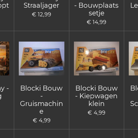
opt
Straaljager
- Bouwplaats
Le
setje
€ 12,99
€ 14,99
y -
Blocki Bouw
Blocki Bouw
Bl
g
-
- Kiepwagen
Gruismachin
klein
Sc
e
€ 4,99
€ 4,99