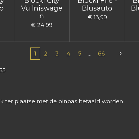
ty
Blocki City
Blocki Fire -
Bl
o
Vuilniswage
Blusauto
Bl
n
€ 13,99
€ 24,99
1
2
3
4
5
66
55
ook ter plaatse met de pinpas betaald worden