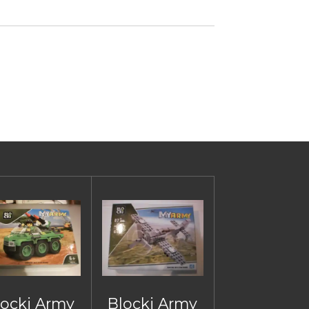
locki Army
Blocki Army