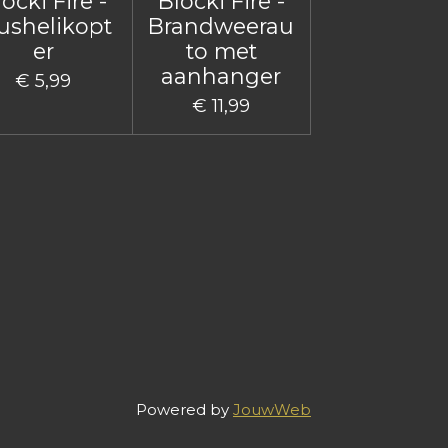
ocki Fire -
Blocki Fire -
ushelikopt
Brandweerau
er
to met
aanhanger
€ 5,99
€ 11,99
Powered by
JouwWeb