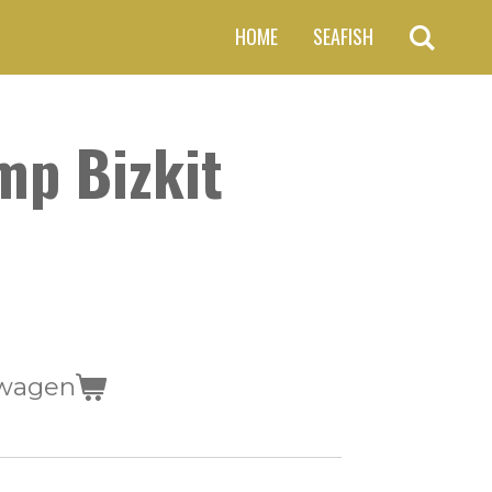
HOME
SEAFISH
mp Bizkit
lwagen