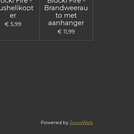
ocki Fire -
Blocki Fire -
ushelikopt
Brandweerau
er
to met
aanhanger
€ 5,99
€ 11,99
Powered by
JouwWeb