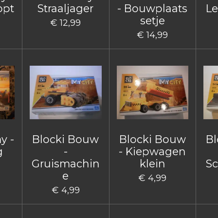
opt
Straaljager
- Bouwplaats
Le
setje
€ 12,99
€ 14,99
y -
Blocki Bouw
Blocki Bouw
Bl
g
-
- Kiepwagen
Gruismachin
klein
Sc
e
€ 4,99
€ 4,99