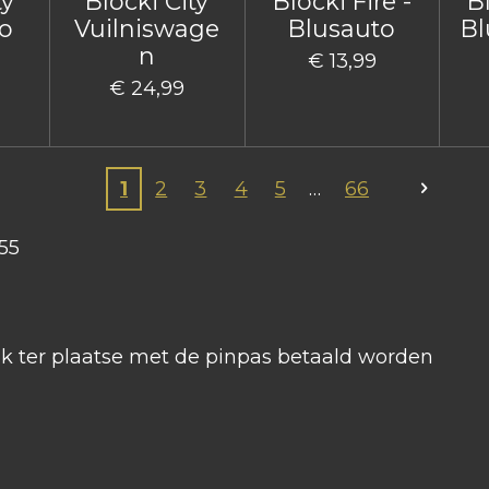
ty
Blocki City
Blocki Fire -
Bl
o
Vuilniswage
Blusauto
Bl
n
€ 13,99
€ 24,99
1
2
3
4
5
66
55
ook ter plaatse met de pinpas betaald worden