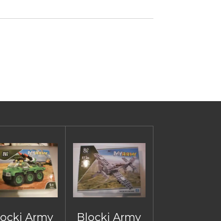
locki Army
Blocki Army