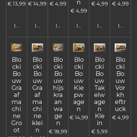
n
€ 13,99
€ 14,99
€ 4,99
€ 4,99
€ 4,99
€ 4,99
In winkelwagen
In winkelwagen
In winkelwagen
In winkelwagen
In winkelwage
In win
Blo
Blo
Blo
Blo
Blo
Blo
cki
cki
cki
cki
cki
cki
Bo
Bo
Bo
Bo
Bo
Bo
uw
uw
uw
uw
uw
uw
Gra
Gra
hijs
Kie
Tak
Vor
af
af
kra
pw
elw
kh
ma
ma
an
age
age
eftr
chi
chi
wa
n
n
uck
ne
ne
ge
Kle
€ 14,99
€ 4,99
Gro
klei
n
in
ot
n
€ 18,99
€ 5,99