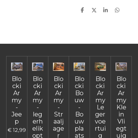
D
D
S
D
e
e
h
e
l
e
a
l
e
l
r
e
n
e
n
Blo
Blo
Blo
Blo
Blo
Blo
cki
cki
cki
cki
cki
cki
Ar
Ar
Ar
Bo
Ar
Ar
my
my
my
uw
my
my
-
-
-
-
Le
Kle
Jee
leg
Str
Bo
ger
in
p
erh
aalj
uw
voe
Vli
elik
age
pla
rtui
egt
€ 12,99
opt
r
ats
g
uig