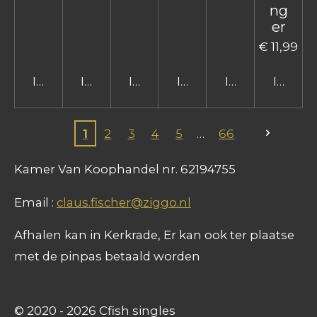
ng
er
€ 11,99
In winkelwagen
In winkelwagen
In winkelwagen
In winkelwagen
In winkelwage
In win
1
2
3
4
5
66
Kamer Van Koophandel nr. 62194755
Email :
claus.fischer@ziggo.nl
Afhalen kan in Kerkrade, Er kan ook ter plaatse
met de pinpas betaald worden
© 2020 - 2026 Cfish singles