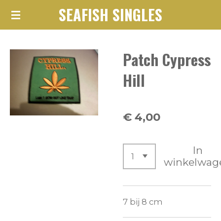
SEAFISH SINGLES
Ga
direct
naar
Patch Cypress
de
hoofdinhoud
Hill
€ 4,00
In
winkelwag
7 bij 8 cm