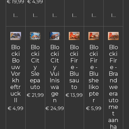
€ 19,99
€ 4,99
In winkelwagen
In winkelwagen
In winkelwagen
In winkelwagen
In winkelwage
In win
Blo
Blo
Blo
Blo
Blo
Blo
cki
cki
cki
cki
cki
cki
Bo
Cit
Cit
Fir
Fir
Fir
uw
y
y
e -
e -
e -
Vor
Sle
Vui
Blu
Blu
Bra
kh
epa
lnis
sau
she
nd
eftr
uto
wa
to
liko
we
uck
ge
pte
era
€ 21,99
€ 13,99
II
n
r
uto
me
€ 4,99
€ 24,99
€ 5,99
t
aan
ha