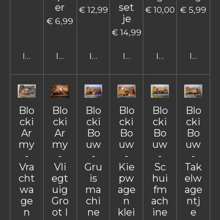
er
set
€ 12,99
€ 10,00
€ 5,99
je
€ 6,99
€ 14,99
In winkelwagen
In winkelwagen
In winkelwagen
In winkelwagen
In winkelwage
In win
Blo
Blo
Blo
Blo
Blo
Blo
cki
cki
cki
cki
cki
cki
Ar
Ar
Bo
Bo
Bo
Bo
my
my
uw
uw
uw
uw
-
-
-
-
-
-
Vra
Vli
Gru
Kie
Sc
Tak
cht
egt
is
pw
hui
elw
wa
uig
ma
age
fm
age
ge
Gro
chi
n
ach
ntj
n
ot I
ne
klei
ine
e