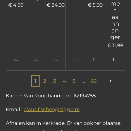
me
€ 4,99
€ 24,99
€ 5,99
t
aa
nh
an
ger
€ 11,99
In winkelwagen
In winkelwagen
In winkelwagen
In winkelwagen
In winkelwage
In win
1
2
3
4
5
66
Kamer Van Koophandel nr. 62194755
Email :
claus.fischer@ziggo.nl
Afhalen kan in Kerkrade, Er kan ook ter plaatse