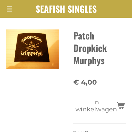
SEAFISH SINGLES
Ga
direct
naar
Patch
de
hoofdinhoud
Dropkick
Murphys
€ 4,00
In
winkelwagen