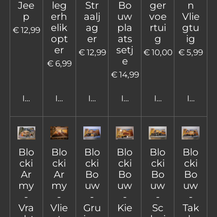
Jee
leg
Str
Bo
ger
n
p
erh
aalj
uw
voe
Vlie
elik
ag
pla
rtui
gtu
€ 12,99
opt
er
ats
g
ig
er
setj
€ 12,99
€ 10,00
€ 5,99
e
€ 6,99
€ 14,99
In winkelwagen
In winkelwagen
In winkelwagen
In winkelwagen
In winkelwage
In win
Blo
Blo
Blo
Blo
Blo
Blo
cki
cki
cki
cki
cki
cki
Ar
Ar
Bo
Bo
Bo
Bo
my
my
uw
uw
uw
uw
-
-
-
-
-
-
Vra
Vlie
Gru
Kie
Sc
Tak