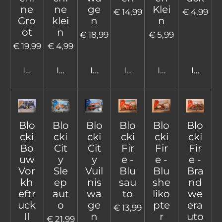
ne
ne
ge
Klei
€ 14,99
€ 4,99
Gro
klei
n
n
ot
n
€ 18,99
€ 5,99
€ 19,99
€ 4,99
In winkelwagen
In winkelwagen
In winkelwagen
In winkelwagen
In winkelwage
In win
Blo
Blo
Blo
Blo
Blo
Blo
cki
cki
cki
cki
cki
cki
Bo
Cit
Cit
Fir
Fir
Fir
uw
y
y
e -
e -
e -
Vor
Sle
Vuil
Blu
Blu
Bra
kh
ep
nis
sau
she
nd
eftr
aut
wa
to
liko
we
uck
o
ge
pte
era
€ 13,99
II
n
r
uto
€ 21,99