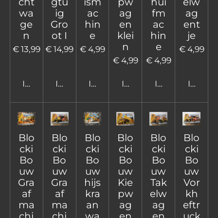
cht
gtu
ism
pw
hui
elw
wa
ig
ac
ag
fm
ag
ge
Gro
hin
en
ac
ent
n
ot I
e
klei
hin
je
n
e
€ 13,99
€ 14,99
€ 4,99
€ 4,99
€ 4,99
€ 4,99
In winkelwagen
In winkelwagen
In winkelwagen
In winkelwagen
In winkelwage
In win
Blo
Blo
Blo
Blo
Blo
Blo
cki
cki
cki
cki
cki
cki
Bo
Bo
Bo
Bo
Bo
Bo
uw
uw
uw
uw
uw
uw
Gra
Gra
hijs
Kie
Tak
Vor
af
af
kra
pw
elw
kh
ma
ma
an
ag
ag
eftr
chi
chi
wa
en
en
uck