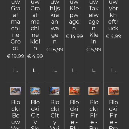
uw
uw
uw
uw
uw
uw
Gra
Gra
hijs
Kie
Tak
Vor
af
af
kra
pw
elw
kh
ma
ma
an
age
age
eftr
chi
chi
wa
n
n
uck
ne
ne
ge
Kle
€ 14,99
€ 4,99
Gro
klei
n
in
ot
n
€ 18,99
€ 5,99
€ 19,99
€ 4,99
In winkelwagen
In winkelwagen
In winkelwagen
In winkelwagen
In winkelwage
In win
Blo
Blo
Blo
Blo
Blo
Blo
cki
cki
cki
cki
cki
cki
Bo
Cit
Cit
Fir
Fir
Fir
uw
y
y
e -
e -
e -
Vor
Sle
Vui
Blu
Blu
Bra