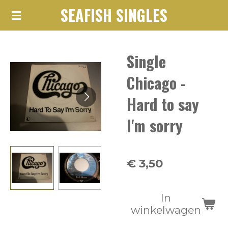
SEAFISH SINGLES
Ga
direct
naar
Single
de
hoofdinhoud
Chicago -
Hard to say
I'm sorry
€ 3,50
In
winkelwagen