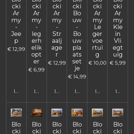
cki
cki
cki
cki
cki
cki
Ar
Ar
Ar
Bo
Ar
Ar
my
my
my
uw
my
my
-
-
-
-
Le
Kle
Jee
leg
Str
Bo
ger
in
p
erh
aalj
uw
voe
Vli
elik
age
pla
rtui
egt
€ 12,99
opt
r
ats
g
uig
er
set
€ 12,99
€ 10,00
€ 5,99
je
€ 6,99
€ 14,99
In winkelwagen
In winkelwagen
In winkelwagen
In winkelwagen
In winkelwage
In win
Blo
Blo
Blo
Blo
Blo
Blo
cki
cki
cki
cki
cki
cki