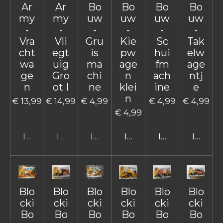
Ar
Ar
Bo
Bo
Bo
Bo
my
my
uw
uw
uw
uw
-
-
-
-
-
-
Vra
Vli
Gru
Kie
Sc
Tak
cht
egt
is
pw
hui
elw
wa
uig
ma
age
fm
age
ge
Gro
chi
n
ach
ntj
n
ot I
ne
klei
ine
e
n
€ 13,99
€ 14,99
€ 4,99
€ 4,99
€ 4,99
€ 4,99
In winkelwagen
In winkelwagen
In winkelwagen
In winkelwagen
In winkelwage
In win
Blo
Blo
Blo
Blo
Blo
Blo
cki
cki
cki
cki
cki
cki
Bo
Bo
Bo
Bo
Bo
Bo