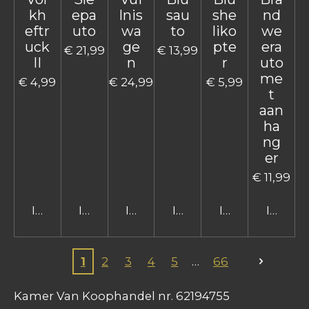
kh
epa
lnis
sau
she
nd
eftr
uto
wa
to
liko
we
uck
ge
pte
era
€ 21,99
€ 13,99
II
n
r
uto
me
€ 4,99
€ 24,99
€ 5,99
t
aan
ha
ng
er
€ 11,99
In winkelwagen
In winkelwagen
In winkelwagen
In winkelwagen
In winkelwage
In win
1
2
3
4
5
66
Kamer Van Koophandel nr. 62194755