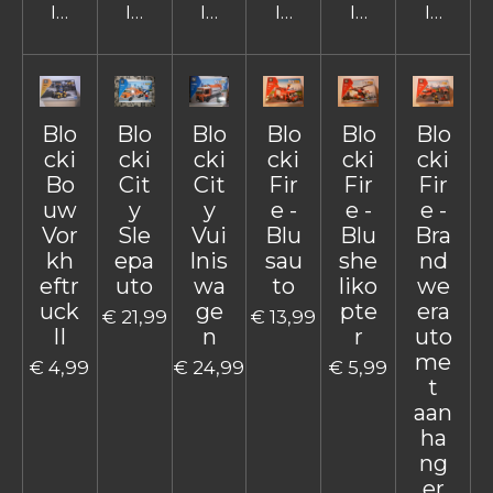
In winkelwagen
In winkelwagen
In winkelwagen
In winkelwagen
In winkelwage
In win
Blo
Blo
Blo
Blo
Blo
Blo
cki
cki
cki
cki
cki
cki
Bo
Cit
Cit
Fir
Fir
Fir
uw
y
y
e -
e -
e -
Vor
Sle
Vui
Blu
Blu
Bra
kh
epa
lnis
sau
she
nd
eftr
uto
wa
to
liko
we
uck
ge
pte
era
€ 21,99
€ 13,99
II
n
r
uto
me
€ 4,99
€ 24,99
€ 5,99
t
aan
ha
ng
er