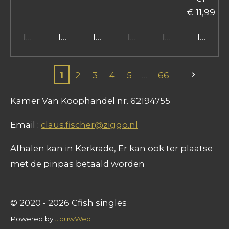
€ 11,99
In winkelwagen
In winkelwagen
In winkelwagen
In winkelwagen
In winkelwage
In win
1
2
3
4
5
66
Kamer Van Koophandel nr. 62194755
Email :
claus.fischer@ziggo.nl
Afhalen kan in Kerkrade, Er kan ook ter plaatse
met de pinpas betaald worden
© 2020 - 2026 Cfish singles
Powered by
JouwWeb