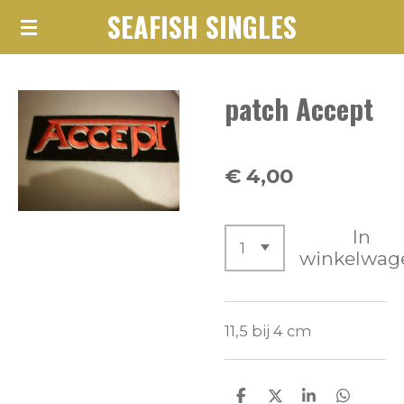
SEAFISH SINGLES
Ga
direct
naar
patch Accept
de
hoofdinhoud
€ 4,00
In
winkelwag
11,5 bij 4 cm
D
D
S
D