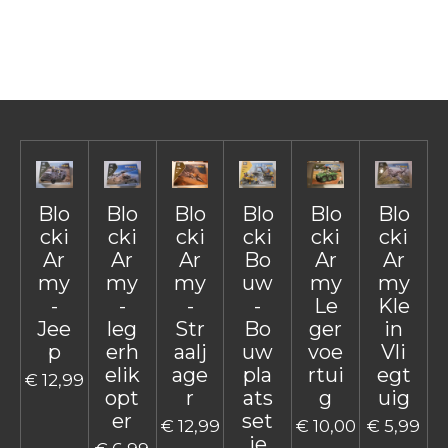
e
e
h
e
l
e
a
l
e
l
r
e
n
e
n
Blo
Blo
Blo
Blo
Blo
Blo
cki
cki
cki
cki
cki
cki
Ar
Ar
Ar
Bo
Ar
Ar
my
my
my
uw
my
my
-
-
-
-
Le
Kle
Jee
leg
Str
Bo
ger
in
p
erh
aalj
uw
voe
Vli
elik
age
pla
rtui
egt
€ 12,99
opt
r
ats
g
uig
er
set
€ 12,99
€ 10,00
€ 5,99
je