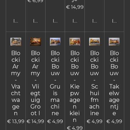
€ 6,99
€ 14,99
In winkelwagen
In winkelwagen
In winkelwagen
In winkelwagen
In winkelwage
In win
Blo
Blo
Blo
Blo
Blo
Blo
cki
cki
cki
cki
cki
cki
Ar
Ar
Bo
Bo
Bo
Bo
my
my
uw
uw
uw
uw
-
-
-
-
-
-
Vra
Vli
Gru
Kie
Sc
Tak
cht
egt
is
pw
hui
elw
wa
uig
ma
age
fm
age
ge
Gro
chi
n
ach
ntj
n
ot I
ne
klei
ine
e
n
€ 13,99
€ 14,99
€ 4,99
€ 4,99
€ 4,99
€ 4,99