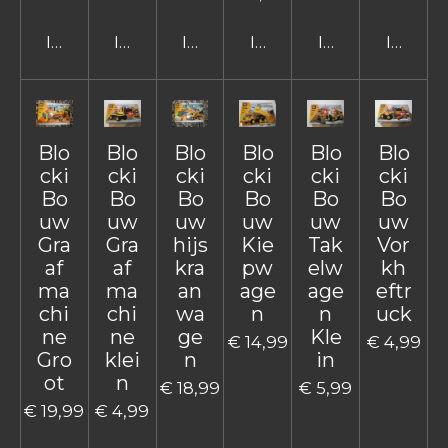
In winkelwagen
In winkelwagen
In winkelwagen
In winkelwagen
In winkelwage
In win
Blo
Blo
Blo
Blo
Blo
Blo
cki
cki
cki
cki
cki
cki
Bo
Bo
Bo
Bo
Bo
Bo
uw
uw
uw
uw
uw
uw
Gra
Gra
hijs
Kie
Tak
Vor
af
af
kra
pw
elw
kh
ma
ma
an
age
age
eftr
chi
chi
wa
n
n
uck
ne
ne
ge
Kle
€ 14,99
€ 4,99
Gro
klei
n
in
ot
n
€ 18,99
€ 5,99
€ 19,99
€ 4,99