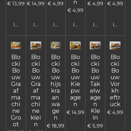
n
€ 13,99
€ 14,99
€ 4,99
€ 4,99
€ 4,99
€ 4,99
In winkelwagen
In winkelwagen
In winkelwagen
In winkelwagen
In winkelwage
In win
Blo
Blo
Blo
Blo
Blo
Blo
cki
cki
cki
cki
cki
cki
Bo
Bo
Bo
Bo
Bo
Bo
uw
uw
uw
uw
uw
uw
Gra
Gra
hijs
Kie
Tak
Vor
af
af
kra
pw
elw
kh
ma
ma
an
age
age
eftr
chi
chi
wa
n
n
uck
ne
ne
ge
Kle
€ 14,99
€ 4,99
Gro
klei
n
in
ot
n
€ 18,99
€ 5,99