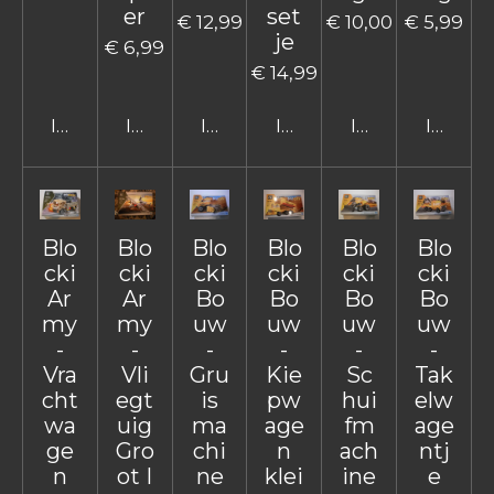
er
set
€ 12,99
€ 10,00
€ 5,99
je
€ 6,99
€ 14,99
In winkelwagen
In winkelwagen
In winkelwagen
In winkelwagen
In winkelwage
In win
Blo
Blo
Blo
Blo
Blo
Blo
cki
cki
cki
cki
cki
cki
Ar
Ar
Bo
Bo
Bo
Bo
my
my
uw
uw
uw
uw
-
-
-
-
-
-
Vra
Vli
Gru
Kie
Sc
Tak
cht
egt
is
pw
hui
elw
wa
uig
ma
age
fm
age
ge
Gro
chi
n
ach
ntj
n
ot I
ne
klei
ine
e