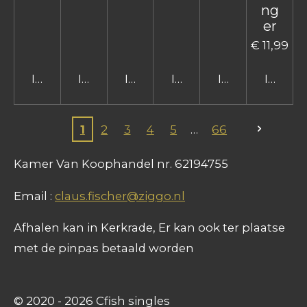
ng
er
€ 11,99
In winkelwagen
In winkelwagen
In winkelwagen
In winkelwagen
In winkelwage
In win
1
2
3
4
5
66
Kamer Van Koophandel nr. 62194755
Email :
claus.fischer@ziggo.nl
Afhalen kan in Kerkrade, Er kan ook ter plaatse
met de pinpas betaald worden
© 2020 - 2026 Cfish singles