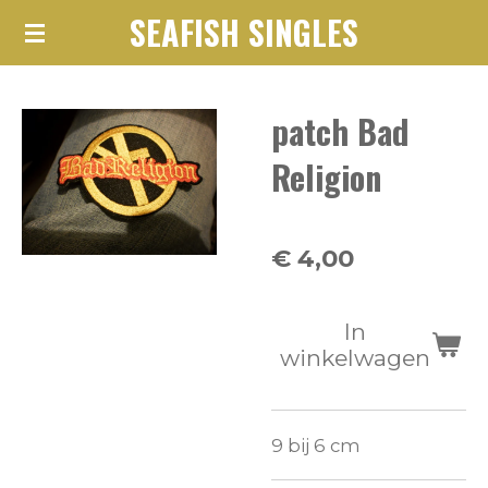
SEAFISH SINGLES
Ga
direct
naar
patch Bad
de
hoofdinhoud
Religion
€ 4,00
In
winkelwagen
9 bij 6 cm