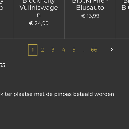
ty
Blocki City
Blocki Fire -
Bl
o
Vuilniswage
Blusauto
Bl
n
€ 13,99
€ 24,99
1
2
3
4
5
66
55
ook ter plaatse met de pinpas betaald worden