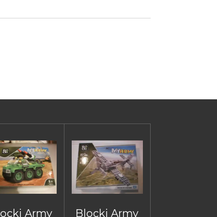
locki Army
Blocki Army