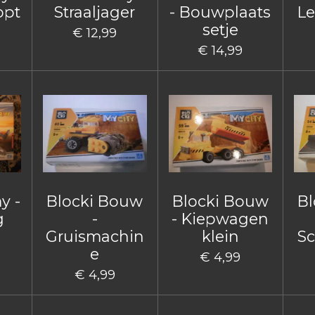
opt
Straaljager
- Bouwplaats
Le
setje
€ 12,99
€ 14,99
y -
Blocki Bouw
Blocki Bouw
Bl
g
-
- Kiepwagen
Gruismachin
klein
Sc
e
€ 4,99
€ 4,99