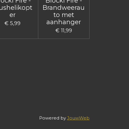
ocki Fire -
Blocki Fire -
ushelikopt
Brandweerau
er
to met
aanhanger
€ 5,99
€ 11,99
Powered by
JouwWeb