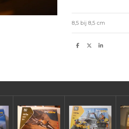
8,5 bij 8,5 cm
D
D
S
e
e
h
l
e
a
e
l
r
n
e