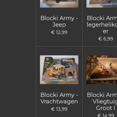
Blocki Army -
Blocki Arm
Jeep
legerhelik
er
€ 12,99
€ 6,99
Blocki Army -
Blocki Arm
Vrachtwagen
Vliegtui
Groot I
€ 13,99
€ 14,99