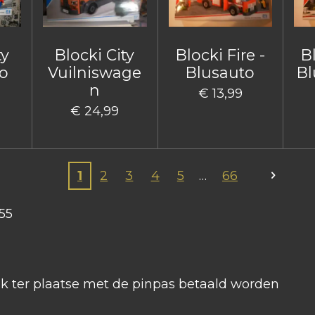
ty
Blocki City
Blocki Fire -
Bl
o
Vuilniswage
Blusauto
Bl
n
€ 13,99
€ 24,99
1
2
3
4
5
66
55
ook ter plaatse met de pinpas betaald worden