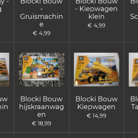
y -
Blocki Bouw
Blocki Bouw
Bl
g
-
- Kiepwagen
Gruismachin
klein
Sc
e
€ 4,99
€ 4,99
ouw
Blocki Bouw
Blocki Bouw
Bl
hin
hijskraanwag
Kiepwagen
T
en
€ 14,99
€ 18,99