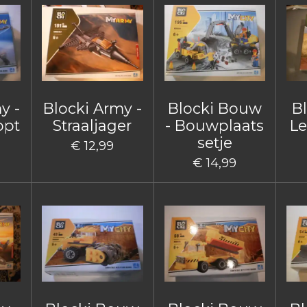
y -
Blocki Army -
Blocki Bouw
B
opt
Straaljager
- Bouwplaats
Le
setje
€ 12,99
€ 14,99