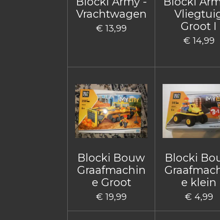
Blocki Army -
Blocki Arm
Vrachtwagen
Vliegtui
Groot I
€ 13,99
€ 14,99
Blocki Bouw
Blocki B
Graafmachin
Graafmac
e Groot
e klein
€ 19,99
€ 4,99