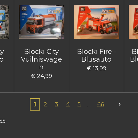
ty
Blocki City
Blocki Fire -
Bl
o
Vuilniswage
Blusauto
Bl
n
€ 13,99
€ 24,99
1
2
3
4
5
66
55