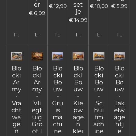
er
set
€ 12,99
€ 10,00
€ 5,99
je
€ 6,99
€ 14,99
In winkelwagen
In winkelwagen
In winkelwagen
In winkelwagen
In winkelwage
In win
Blo
Blo
Blo
Blo
Blo
Blo
cki
cki
cki
cki
cki
cki
Ar
Ar
Bo
Bo
Bo
Bo
my
my
uw
uw
uw
uw
-
-
-
-
-
-
Vra
Vli
Gru
Kie
Sc
Tak
cht
egt
is
pw
hui
elw
wa
uig
ma
age
fm
age
ge
Gro
chi
n
ach
ntj
n
ot I
ne
klei
ine
e