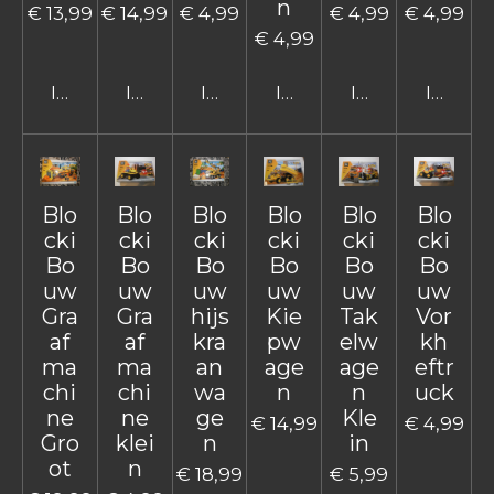
n
€ 13,99
€ 14,99
€ 4,99
€ 4,99
€ 4,99
€ 4,99
In winkelwagen
In winkelwagen
In winkelwagen
In winkelwagen
In winkelwage
In win
Blo
Blo
Blo
Blo
Blo
Blo
cki
cki
cki
cki
cki
cki
Bo
Bo
Bo
Bo
Bo
Bo
uw
uw
uw
uw
uw
uw
Gra
Gra
hijs
Kie
Tak
Vor
af
af
kra
pw
elw
kh
ma
ma
an
age
age
eftr
chi
chi
wa
n
n
uck
ne
ne
ge
Kle
€ 14,99
€ 4,99
Gro
klei
n
in
ot
n
€ 18,99
€ 5,99