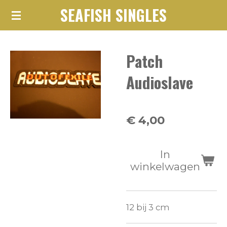
SEAFISH SINGLES
Ga
direct
naar
Patch
de
hoofdinhoud
Audioslave
€ 4,00
In
winkelwagen
12 bij 3 cm