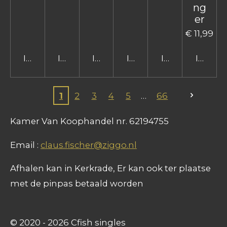
ng
er
€ 11,99
In winkelwagen
In winkelwagen
In winkelwagen
In winkelwagen
In winkelwage
In win
1
2
3
4
5
66
Kamer Van Koophandel nr. 62194755
Email :
claus.fischer@ziggo.nl
Afhalen kan in Kerkrade, Er kan ook ter plaatse
met de pinpas betaald worden
© 2020 - 2026 Cfish singles