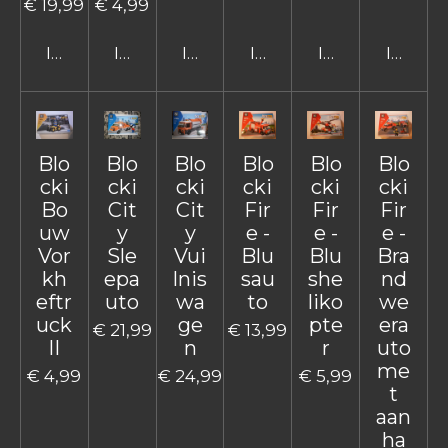
€ 19,99
€ 4,99
In winkelwagen
In winkelwagen
In winkelwagen
In winkelwagen
In winkelwage
In win
Blo
Blo
Blo
Blo
Blo
Blo
cki
cki
cki
cki
cki
cki
Bo
Cit
Cit
Fir
Fir
Fir
uw
y
y
e -
e -
e -
Vor
Sle
Vui
Blu
Blu
Bra
kh
epa
lnis
sau
she
nd
eftr
uto
wa
to
liko
we
uck
ge
pte
era
€ 21,99
€ 13,99
II
n
r
uto
me
€ 4,99
€ 24,99
€ 5,99
t
aan
ha