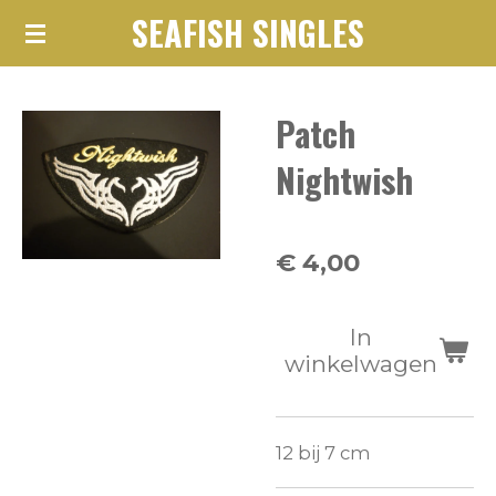
SEAFISH SINGLES
Ga
direct
naar
Patch
de
hoofdinhoud
Nightwish
€ 4,00
In
winkelwagen
12 bij 7 cm