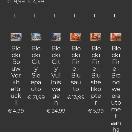
€ 19,99
€ 4,99
In winkelwagen
In winkelwagen
In winkelwagen
In winkelwagen
In winkelwage
In win
Blo
Blo
Blo
Blo
Blo
Blo
cki
cki
cki
cki
cki
cki
Bo
Cit
Cit
Fir
Fir
Fir
uw
y
y
e -
e -
e -
Vor
Sle
Vui
Blu
Blu
Bra
kh
epa
lnis
sau
she
nd
eftr
uto
wa
to
liko
we
uck
ge
pte
era
€ 21,99
€ 13,99
II
n
r
uto
me
€ 4,99
€ 24,99
€ 5,99
t
aan
ha