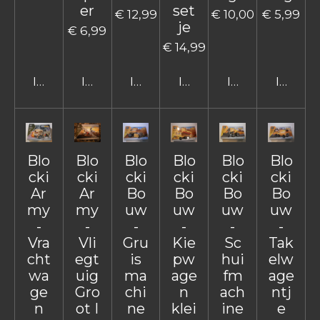
er
set
€ 12,99
€ 10,00
€ 5,99
je
€ 6,99
€ 14,99
In winkelwagen
In winkelwagen
In winkelwagen
In winkelwagen
In winkelwage
In win
Blo
Blo
Blo
Blo
Blo
Blo
cki
cki
cki
cki
cki
cki
Ar
Ar
Bo
Bo
Bo
Bo
my
my
uw
uw
uw
uw
-
-
-
-
-
-
Vra
Vli
Gru
Kie
Sc
Tak
cht
egt
is
pw
hui
elw
wa
uig
ma
age
fm
age
ge
Gro
chi
n
ach
ntj
n
ot I
ne
klei
ine
e