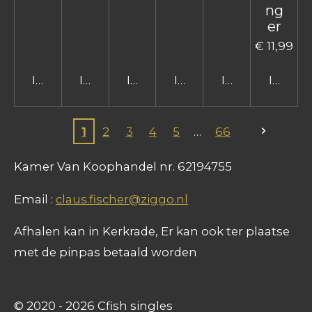
ng
er
€ 11,99
In winkelwagen
In winkelwagen
In winkelwagen
In winkelwagen
In winkelwage
In win
1
2
3
4
5
66
Kamer Van Koophandel nr. 62194755
Email :
claus.fischer@ziggo.nl
Afhalen kan in Kerkrade, Er kan ook ter plaatse
met de pinpas betaald worden
© 2020 - 2026 Cfish singles