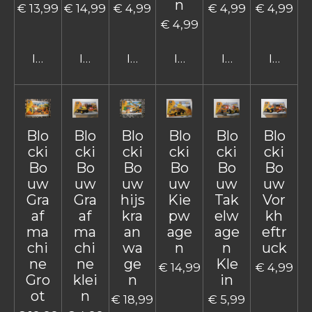
n
€ 13,99
€ 14,99
€ 4,99
€ 4,99
€ 4,99
€ 4,99
In winkelwagen
In winkelwagen
In winkelwagen
In winkelwagen
In winkelwage
In win
Blo
Blo
Blo
Blo
Blo
Blo
cki
cki
cki
cki
cki
cki
Bo
Bo
Bo
Bo
Bo
Bo
uw
uw
uw
uw
uw
uw
Gra
Gra
hijs
Kie
Tak
Vor
af
af
kra
pw
elw
kh
ma
ma
an
age
age
eftr
chi
chi
wa
n
n
uck
ne
ne
ge
Kle
€ 14,99
€ 4,99
Gro
klei
n
in
ot
n
€ 18,99
€ 5,99