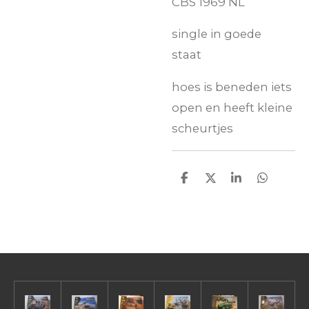
CBS 1969 NL
single in goede
staat
hoes is beneden iets
open en heeft kleine
scheurtjes
D
D
S
D
e
e
h
e
l
e
a
l
e
l
r
e
n
e
n