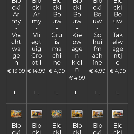
Blo
Blo
Blo
Blo
Blo
Blo
cki
cki
cki
cki
cki
cki
Ar
Ar
Bo
Bo
Bo
Bo
my
my
uw
uw
uw
uw
-
-
-
-
-
-
Vra
Vli
Gru
Kie
Sc
Tak
cht
egt
is
pw
hui
elw
wa
uig
ma
age
fm
age
ge
Gro
chi
n
ach
ntj
n
ot I
ne
klei
ine
e
n
€ 13,99
€ 14,99
€ 4,99
€ 4,99
€ 4,99
€ 4,99
In winkelwagen
In winkelwagen
In winkelwagen
In winkelwagen
In winkelwage
In win
Blo
Blo
Blo
Blo
Blo
Blo
cki
cki
cki
cki
cki
cki