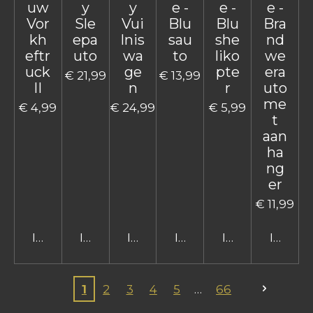
uw
y
y
e -
e -
e -
Vor
Sle
Vui
Blu
Blu
Bra
kh
epa
lnis
sau
she
nd
eftr
uto
wa
to
liko
we
uck
ge
pte
era
€ 21,99
€ 13,99
II
n
r
uto
me
€ 4,99
€ 24,99
€ 5,99
t
aan
ha
ng
er
€ 11,99
In winkelwagen
In winkelwagen
In winkelwagen
In winkelwagen
In winkelwage
In win
1
2
3
4
5
66