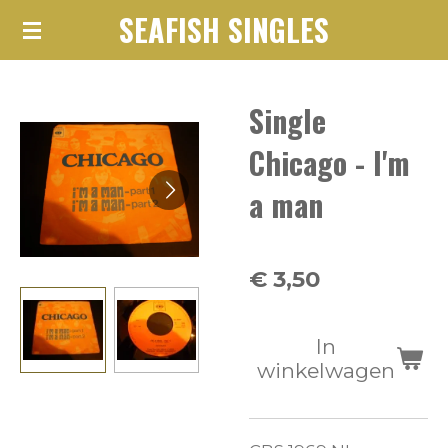
SEAFISH SINGLES
Ga
direct
naar
Single
de
hoofdinhoud
Chicago - I'm
a man
€ 3,50
In
winkelwagen