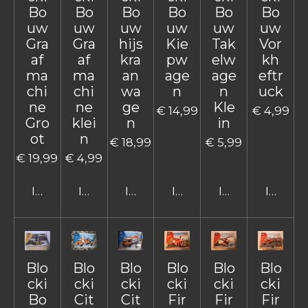
Bo
Bo
Bo
Bo
Bo
Bo
uw
uw
uw
uw
uw
uw
Gra
Gra
hijs
Kie
Tak
Vor
af
af
kra
pw
elw
kh
ma
ma
an
age
age
eftr
chi
chi
wa
n
n
uck
ne
ne
ge
Kle
€ 14,99
€ 4,99
Gro
klei
n
in
ot
n
€ 18,99
€ 5,99
€ 19,99
€ 4,99
In winkelwagen
In winkelwagen
In winkelwagen
In winkelwagen
In winkelwage
In win
Blo
Blo
Blo
Blo
Blo
Blo
cki
cki
cki
cki
cki
cki
Bo
Cit
Cit
Fir
Fir
Fir