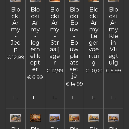
Blo
Blo
Blo
Blo
Blo
Blo
cki
cki
cki
cki
cki
cki
Ar
Ar
Ar
Bo
Ar
Ar
my
my
my
uw
my
my
-
-
-
-
Le
Kle
Jee
leg
Str
Bo
ger
in
p
erh
aalj
uw
voe
Vli
elik
age
pla
rtui
egt
€ 12,99
opt
r
ats
g
uig
er
set
€ 12,99
€ 10,00
€ 5,99
je
€ 6,99
€ 14,99
In winkelwagen
In winkelwagen
In winkelwagen
In winkelwagen
In winkelwage
In win