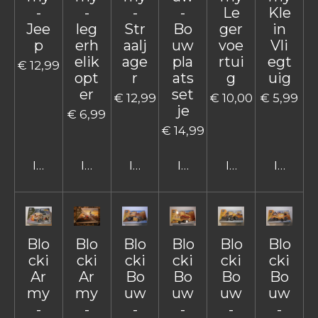
-
-
-
-
Le
Kle
Jee
leg
Str
Bo
ger
in
p
erh
aalj
uw
voe
Vli
elik
age
pla
rtui
egt
€ 12,99
opt
r
ats
g
uig
er
set
€ 12,99
€ 10,00
€ 5,99
je
€ 6,99
€ 14,99
In winkelwagen
In winkelwagen
In winkelwagen
In winkelwagen
In winkelwage
In win
Blo
Blo
Blo
Blo
Blo
Blo
cki
cki
cki
cki
cki
cki
Ar
Ar
Bo
Bo
Bo
Bo
my
my
uw
uw
uw
uw
-
-
-
-
-
-