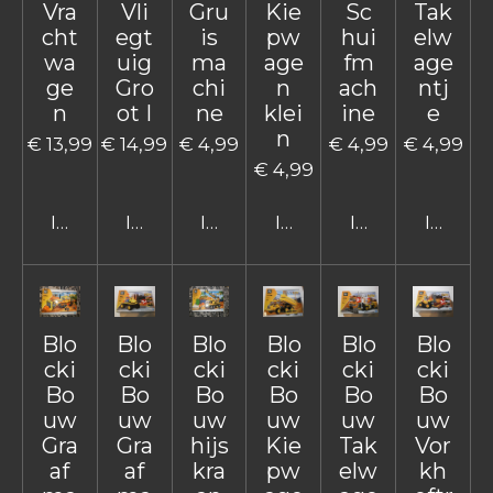
Vra
Vli
Gru
Kie
Sc
Tak
cht
egt
is
pw
hui
elw
wa
uig
ma
age
fm
age
ge
Gro
chi
n
ach
ntj
n
ot I
ne
klei
ine
e
n
€ 13,99
€ 14,99
€ 4,99
€ 4,99
€ 4,99
€ 4,99
In winkelwagen
In winkelwagen
In winkelwagen
In winkelwagen
In winkelwage
In win
Blo
Blo
Blo
Blo
Blo
Blo
cki
cki
cki
cki
cki
cki
Bo
Bo
Bo
Bo
Bo
Bo
uw
uw
uw
uw
uw
uw
Gra
Gra
hijs
Kie
Tak
Vor
af
af
kra
pw
elw
kh