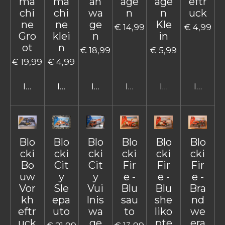
ma
ma
an
age
age
eftr
chi
chi
wa
n
n
uck
ne
ne
ge
Kle
€ 14,99
€ 4,99
Gro
klei
n
in
ot
n
€ 18,99
€ 5,99
€ 19,99
€ 4,99
In winkelwagen
In winkelwagen
In winkelwagen
In winkelwagen
In winkelwage
In win
Blo
Blo
Blo
Blo
Blo
Blo
cki
cki
cki
cki
cki
cki
Bo
Cit
Cit
Fir
Fir
Fir
uw
y
y
e -
e -
e -
Vor
Sle
Vui
Blu
Blu
Bra
kh
epa
lnis
sau
she
nd
eftr
uto
wa
to
liko
we
uck
ge
pte
era