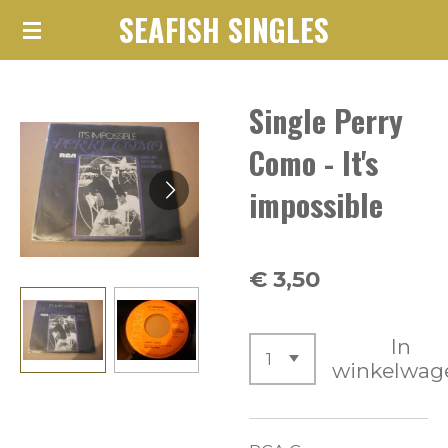
SEAFISH SINGLES
Ga
direct
naar
Single Perry
de
hoofdinhoud
Como - It's
impossible
€ 3,50
In
winkelwag