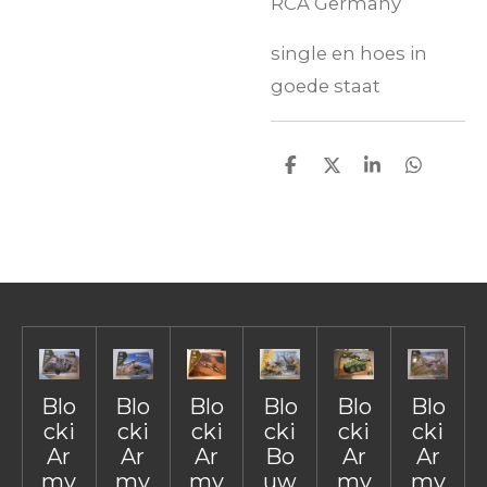
RCA Germany
single en hoes in
goede staat
D
D
S
D
e
e
h
e
l
e
a
l
e
l
r
e
n
e
n
Blo
Blo
Blo
Blo
Blo
Blo
cki
cki
cki
cki
cki
cki
Ar
Ar
Ar
Bo
Ar
Ar
my
my
my
uw
my
my