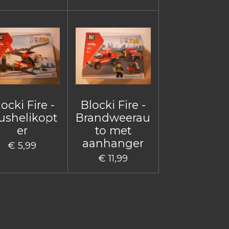
ocki Fire -
Blocki Fire -
ushelikopt
Brandweerau
er
to met
aanhanger
€ 5,99
€ 11,99