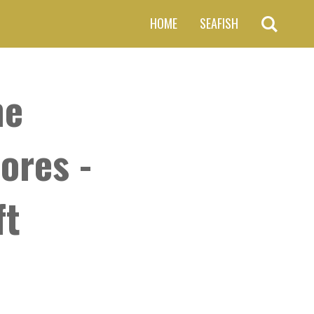
HOME
SEAFISH
he
res -
ft