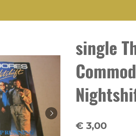
single T
Commodo
Nightshi
€ 3,00