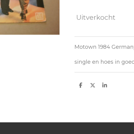
Uitverkocht
Motown 1984 Germa
single en hoes in goe
D
D
S
e
e
h
l
e
a
e
l
r
n
e