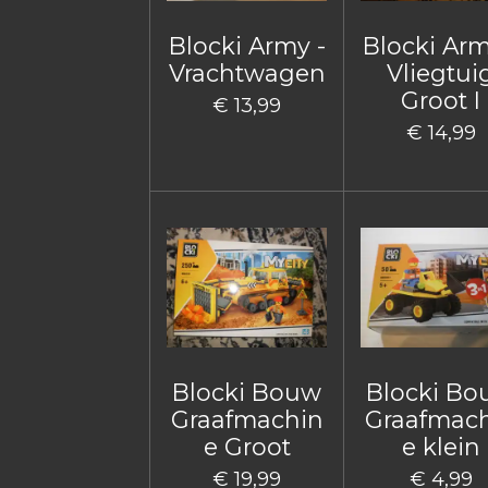
Blocki Army -
Blocki Arm
Vrachtwagen
Vliegtui
Groot I
€ 13,99
€ 14,99
Blocki Bouw
Blocki B
Graafmachin
Graafmac
e Groot
e klein
€ 19,99
€ 4,99