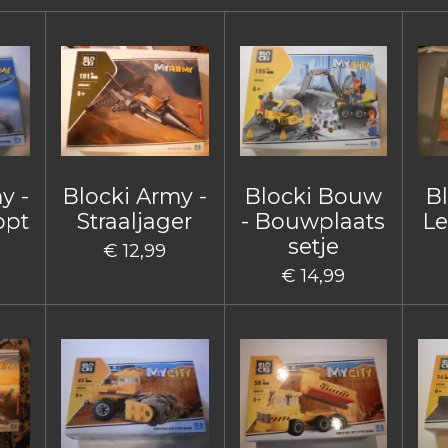
y -
Blocki Army -
Blocki Bouw
B
opt
Straaljager
- Bouwplaats
Le
setje
€ 12,99
€ 14,99