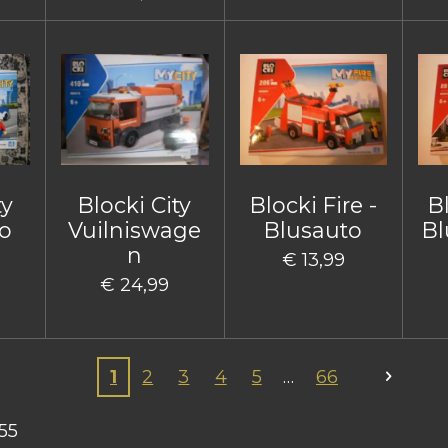
ty
Blocki City
Blocki Fire -
Bl
o
Vuilniswage
Blusauto
Bl
n
€ 13,99
€ 24,99
1
2
3
4
5
66
55