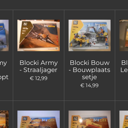
my
Blocki Army
Blocki Bouw
B
- Straaljager
- Bouwplaats
Le
opt
setje
€ 12,99
€ 14,99