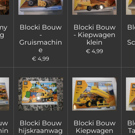
my
Blocki Bouw
Blocki Bouw
Bl
ig
-
- Kiepwagen
Gruismachin
klein
Sc
e
€ 4,99
€ 4,99
ouw
Blocki Bouw
Blocki Bouw
Bl
hin
hijskraanwag
Kiepwagen
T