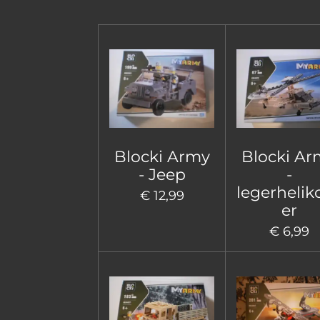
Blocki Army
Blocki Ar
- Jeep
-
legerhelik
€ 12,99
er
€ 6,99