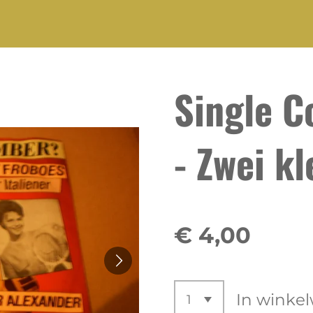
Single C
- Zwei kl
€ 4,00
In winke