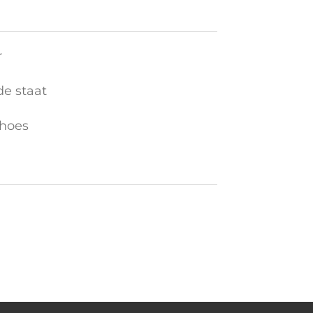
r
de staat
 hoes