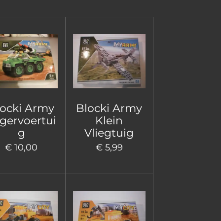
locki Army
Blocki Army
gervoertui
Klein
g
Vliegtuig
€ 10,00
€ 5,99