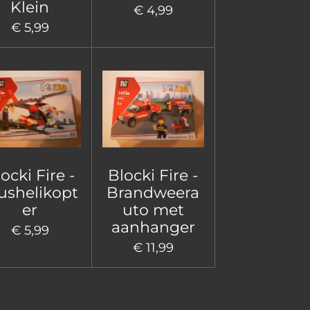
Klein
€ 4,99
€ 5,99
ocki Fire -
Blocki Fire -
ushelikopt
Brandweera
er
uto met
aanhanger
€ 5,99
€ 11,99