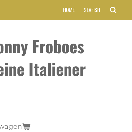
HOME
SEAFISH
onny Froboes
eine Italiener
lwagen