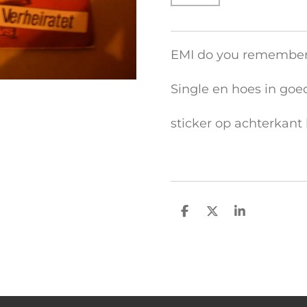
EMI do you remembe
Single en hoes in goe
sticker op achterkant
D
D
S
e
e
h
l
e
a
e
l
r
n
e