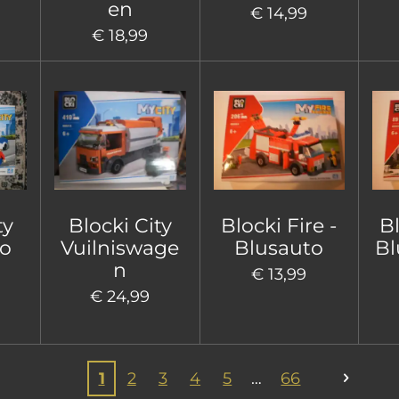
en
€ 14,99
€ 18,99
ty
Blocki City
Blocki Fire -
Bl
to
Vuilniswage
Blusauto
Bl
n
€ 13,99
€ 24,99
1
2
3
4
5
66