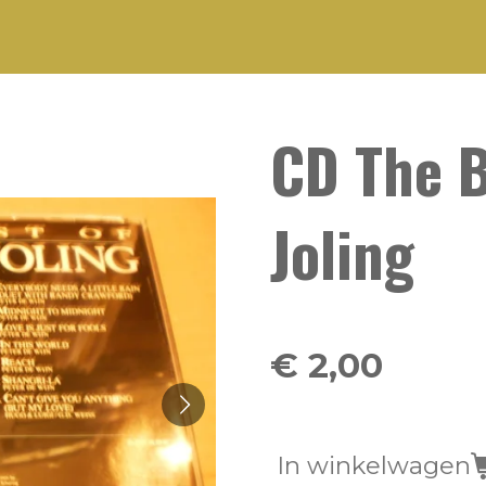
CD The B
Joling
€ 2,00
In winkelwagen