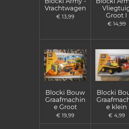
Blocki Army -
Blocki Arm
Vrachtwagen
Vliegtui
Groot I
€ 13,99
€ 14,99
Blocki Bouw
Blocki B
Graafmachin
Graafmac
e Groot
e klein
€ 19,99
€ 4,99