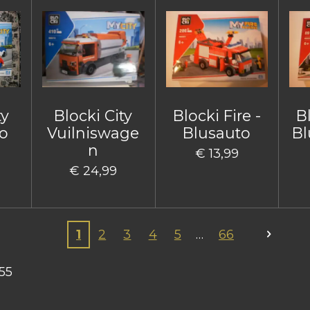
ty
Blocki City
Blocki Fire -
Bl
o
Vuilniswage
Blusauto
Bl
n
€ 13,99
€ 24,99
1
2
3
4
5
66
55