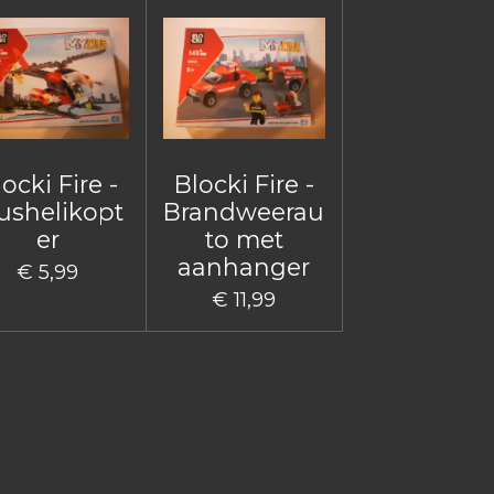
ocki Fire -
Blocki Fire -
ushelikopt
Brandweerau
er
to met
aanhanger
€ 5,99
€ 11,99