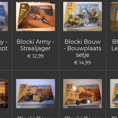
y -
Blocki Army -
Blocki Bouw
B
opt
Straaljager
- Bouwplaats
Le
setje
€ 12,99
€ 14,99