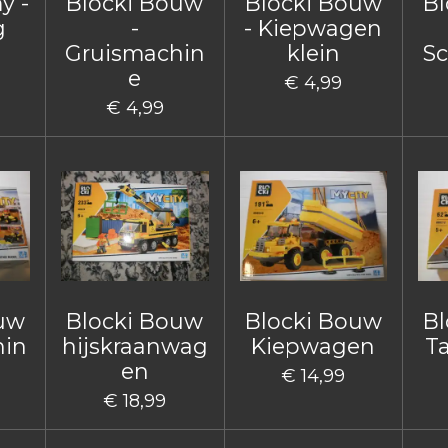
y -
Blocki Bouw
Blocki Bouw
Bl
g
-
- Kiepwagen
Gruismachin
klein
Sc
e
€ 4,99
€ 4,99
ouw
Blocki Bouw
Blocki Bouw
Bl
hin
hijskraanwag
Kiepwagen
T
en
€ 14,99
€ 18,99