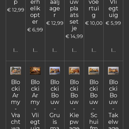
p
erh
aalj
uw
voe
Vli
elik
age
pla
rtui
egt
€ 12,99
opt
r
ats
g
uig
er
set
€ 12,99
€ 10,00
€ 5,99
je
€ 6,99
€ 14,99
In winkelwagen
In winkelwagen
In winkelwagen
In winkelwagen
In winkelwage
In win
Blo
Blo
Blo
Blo
Blo
Blo
cki
cki
cki
cki
cki
cki
Ar
Ar
Bo
Bo
Bo
Bo
my
my
uw
uw
uw
uw
-
-
-
-
-
-
Vra
Vli
Gru
Kie
Sc
Tak
cht
egt
is
pw
hui
elw
wa
uig
ma
age
fm
age