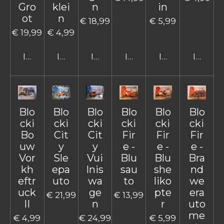
Gro
klei
n
in
ot
n
€ 18,99
€ 5,99
€ 19,99
€ 4,99
In winkelwagen
In winkelwagen
In winkelwagen
In winkelwagen
In winkelwage
In win
Blo
Blo
Blo
Blo
Blo
Blo
cki
cki
cki
cki
cki
cki
Bo
Cit
Cit
Fir
Fir
Fir
uw
y
y
e -
e -
e -
Vor
Sle
Vui
Blu
Blu
Bra
kh
epa
lnis
sau
she
nd
eftr
uto
wa
to
liko
we
uck
ge
pte
era
€ 21,99
€ 13,99
II
n
r
uto
me
€ 4,99
€ 24,99
€ 5,99