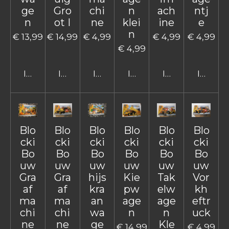
ge
Gro
chi
n
ach
ntj
n
ot I
ne
klei
ine
e
n
€ 13,99
€ 14,99
€ 4,99
€ 4,99
€ 4,99
€ 4,99
In winkelwagen
In winkelwagen
In winkelwagen
In winkelwagen
In winkelwage
In win
Blo
Blo
Blo
Blo
Blo
Blo
cki
cki
cki
cki
cki
cki
Bo
Bo
Bo
Bo
Bo
Bo
uw
uw
uw
uw
uw
uw
Gra
Gra
hijs
Kie
Tak
Vor
af
af
kra
pw
elw
kh
ma
ma
an
age
age
eftr
chi
chi
wa
n
n
uck
ne
ne
ge
Kle
€ 14,99
€ 4,99