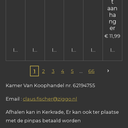
t
aan
ha
ng
er
€ 11,99
In winkelwagen
In winkelwagen
In winkelwagen
In winkelwagen
In winkelwage
In win
1
2
3
4
5
66
Kamer Van Koophandel nr. 62194755
Email :
claus.fischer@ziggo.nl
Afhalen kan in Kerkrade, Er kan ook ter plaatse
met de pinpas betaald worden