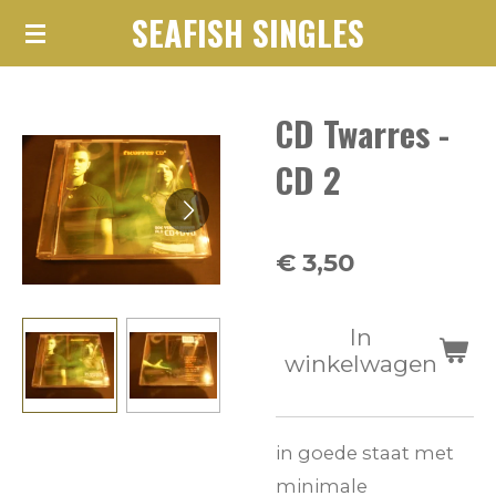
SEAFISH SINGLES
Ga
direct
naar
CD Twarres -
de
hoofdinhoud
CD 2
€ 3,50
In
winkelwagen
in goede staat met
minimale