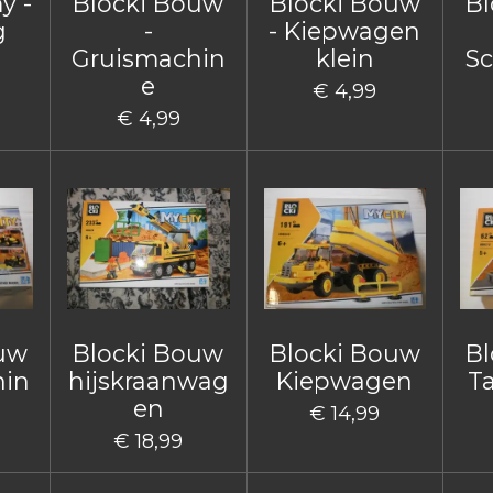
y -
Blocki Bouw
Blocki Bouw
Bl
g
-
- Kiepwagen
Gruismachin
klein
Sc
e
€ 4,99
€ 4,99
ouw
Blocki Bouw
Blocki Bouw
Bl
hin
hijskraanwag
Kiepwagen
T
en
€ 14,99
€ 18,99