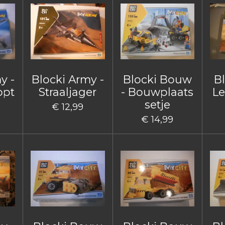
y -
Blocki Army -
Blocki Bouw
B
opt
Straaljager
- Bouwplaats
Le
setje
€ 12,99
€ 14,99