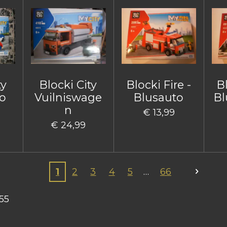
ty
Blocki City
Blocki Fire -
Bl
o
Vuilniswage
Blusauto
Bl
n
€ 13,99
€ 24,99
1
2
3
4
5
66
55