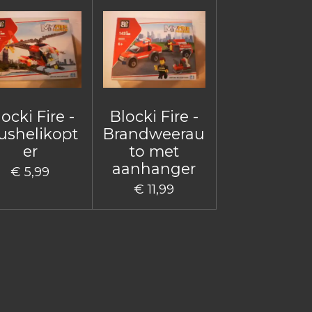
ocki Fire -
Blocki Fire -
ushelikopt
Brandweerau
er
to met
aanhanger
€ 5,99
€ 11,99