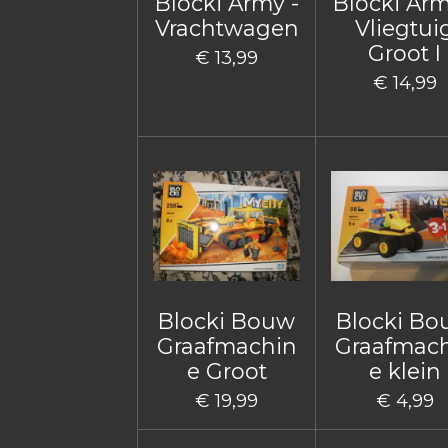
Blocki Army -
Blocki Arm
Vrachtwagen
Vliegtui
Groot I
€ 13,99
€ 14,99
Blocki Bouw
Blocki B
Graafmachin
Graafmac
e Groot
e klein
€ 19,99
€ 4,99