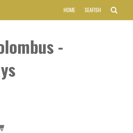
HOME
SEAFISH
olombus -
ays