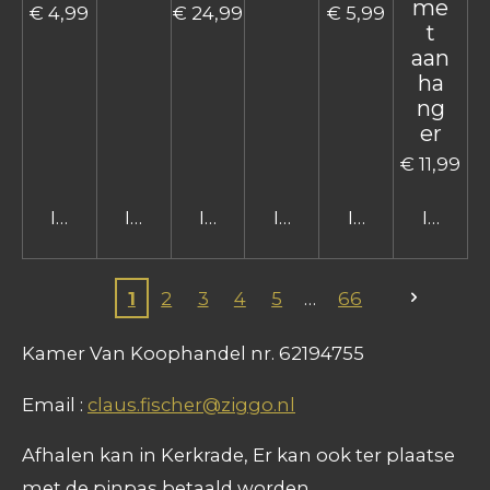
me
€ 4,99
€ 24,99
€ 5,99
t
aan
ha
ng
er
€ 11,99
In winkelwagen
In winkelwagen
In winkelwagen
In winkelwagen
In winkelwage
In win
1
2
3
4
5
66
Kamer Van Koophandel nr. 62194755
Email :
claus.fischer@ziggo.nl
Afhalen kan in Kerkrade, Er kan ook ter plaatse
met de pinpas betaald worden