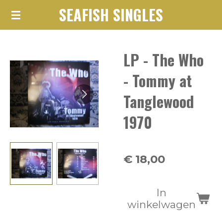
SEAFISH SINGLES
Ga
direct
naar
LP - The Who
de
hoofdinhoud
- Tommy at
Tanglewood
1970
€ 18,00
In
winkelwagen