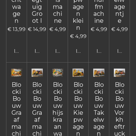
wa
uig
ma
age
fm
age
ge
Gro
chi
n
ach
ntj
n
ot I
ne
klei
ine
e
n
€ 13,99
€ 14,99
€ 4,99
€ 4,99
€ 4,99
€ 4,99
In winkelwagen
In winkelwagen
In winkelwagen
In winkelwagen
In winkelwage
In win
Blo
Blo
Blo
Blo
Blo
Blo
cki
cki
cki
cki
cki
cki
Bo
Bo
Bo
Bo
Bo
Bo
uw
uw
uw
uw
uw
uw
Gra
Gra
hijs
Kie
Tak
Vor
af
af
kra
pw
elw
kh
ma
ma
an
age
age
eftr
chi
chi
wa
n
n
uck