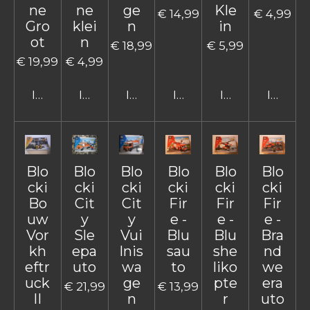
ne
ne
ge
Kle
€ 14,99
€ 4,99
Gro
klei
n
in
ot
n
€ 18,99
€ 5,99
€ 19,99
€ 4,99
In winkelwagen
In winkelwagen
In winkelwagen
In winkelwagen
In winkelwage
In win
Blo
Blo
Blo
Blo
Blo
Blo
cki
cki
cki
cki
cki
cki
Bo
Cit
Cit
Fir
Fir
Fir
uw
y
y
e -
e -
e -
Vor
Sle
Vui
Blu
Blu
Bra
kh
epa
lnis
sau
she
nd
eftr
uto
wa
to
liko
we
uck
ge
pte
era
€ 21,99
€ 13,99
II
n
r
uto