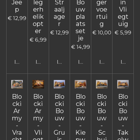
Jee
leg
Str
Bo
ger
in
p
erh
aalj
uw
voe
Vli
elik
age
pla
rtui
egt
€ 12,99
opt
r
ats
g
uig
er
set
€ 12,99
€ 10,00
€ 5,99
je
€ 6,99
€ 14,99
In winkelwagen
In winkelwagen
In winkelwagen
In winkelwagen
In winkelwage
In win
Blo
Blo
Blo
Blo
Blo
Blo
cki
cki
cki
cki
cki
cki
Ar
Ar
Bo
Bo
Bo
Bo
my
my
uw
uw
uw
uw
-
-
-
-
-
-
Vra
Vli
Gru
Kie
Sc
Tak
cht
egt
is
pw
hui
elw