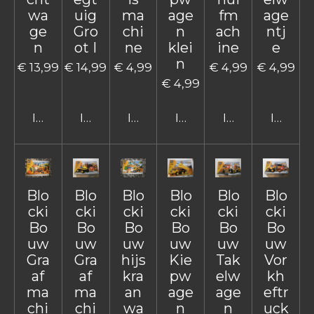
wa
uig
ma
age
fm
age
ge
Gro
chi
n
ach
ntj
n
ot I
ne
klei
ine
e
n
€ 13,99
€ 14,99
€ 4,99
€ 4,99
€ 4,99
€ 4,99
In winkelwagen
In winkelwagen
In winkelwagen
In winkelwagen
In winkelwage
In win
Blo
Blo
Blo
Blo
Blo
Blo
cki
cki
cki
cki
cki
cki
Bo
Bo
Bo
Bo
Bo
Bo
uw
uw
uw
uw
uw
uw
Gra
Gra
hijs
Kie
Tak
Vor
af
af
kra
pw
elw
kh
ma
ma
an
age
age
eftr
chi
chi
wa
n
n
uck