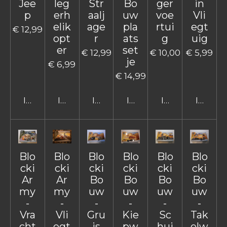
Jee
leg
Str
Bo
ger
in
p
erh
aalj
uw
voe
Vli
elik
age
pla
rtui
egt
€ 12,99
opt
r
ats
g
uig
er
set
€ 12,99
€ 10,00
€ 5,99
je
€ 6,99
€ 14,99
In winkelwagen
In winkelwagen
In winkelwagen
In winkelwagen
In winkelwage
In win
Blo
Blo
Blo
Blo
Blo
Blo
cki
cki
cki
cki
cki
cki
Ar
Ar
Bo
Bo
Bo
Bo
my
my
uw
uw
uw
uw
-
-
-
-
-
-
Vra
Vli
Gru
Kie
Sc
Tak
cht
egt
is
pw
hui
elw