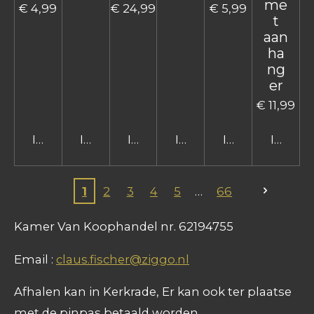
me
€ 4,99
€ 24,99
€ 5,99
t
aan
ha
ng
er
€ 11,99
In winkelwagen
In winkelwagen
In winkelwagen
In winkelwagen
In winkelwage
In win
1
2
3
4
5
66
Kamer Van Koophandel nr. 62194755
Email :
claus.fischer@ziggo.nl
Afhalen kan in Kerkrade, Er kan ook ter plaatse
met de pinpas betaald worden