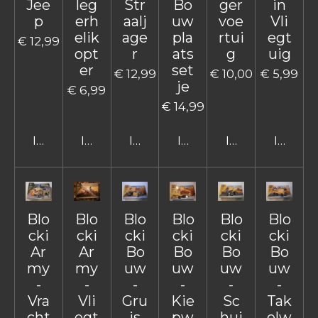
Jee
leg
Str
Bo
ger
in
p
erh
aalj
uw
voe
Vli
elik
age
pla
rtui
egt
€ 12,99
opt
r
ats
g
uig
er
set
€ 12,99
€ 10,00
€ 5,99
je
€ 6,99
€ 14,99
In winkelwagen
In winkelwagen
In winkelwagen
In winkelwagen
In winkelwage
In win
Blo
Blo
Blo
Blo
Blo
Blo
cki
cki
cki
cki
cki
cki
Ar
Ar
Bo
Bo
Bo
Bo
my
my
uw
uw
uw
uw
-
-
-
-
-
-
Vra
Vli
Gru
Kie
Sc
Tak
cht
egt
is
pw
hui
elw