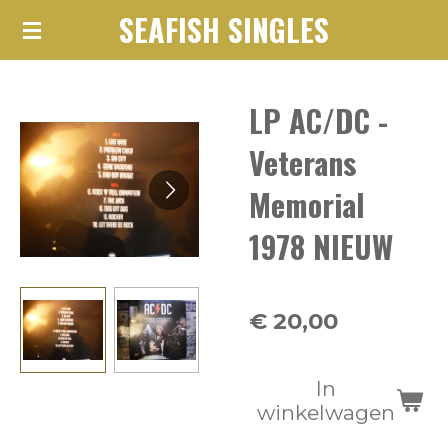
SEAFISH SINGLES
Ga
direct
naar
LP AC/DC -
de
hoofdinhoud
Veterans
Memorial
1978 NIEUW
€ 20,00
In
winkelwagen