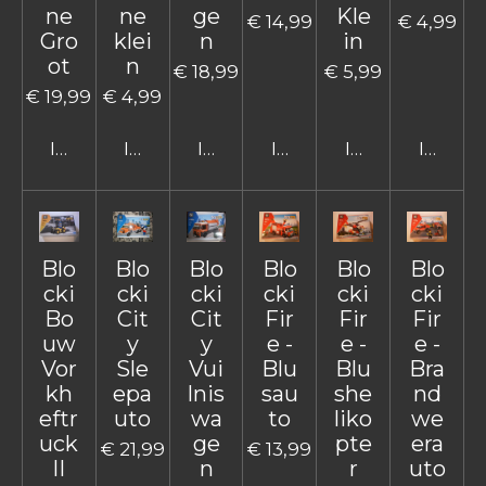
ne
ne
ge
Kle
€ 14,99
€ 4,99
Gro
klei
n
in
ot
n
€ 18,99
€ 5,99
€ 19,99
€ 4,99
In winkelwagen
In winkelwagen
In winkelwagen
In winkelwagen
In winkelwage
In win
Blo
Blo
Blo
Blo
Blo
Blo
cki
cki
cki
cki
cki
cki
Bo
Cit
Cit
Fir
Fir
Fir
uw
y
y
e -
e -
e -
Vor
Sle
Vui
Blu
Blu
Bra
kh
epa
lnis
sau
she
nd
eftr
uto
wa
to
liko
we
uck
ge
pte
era
€ 21,99
€ 13,99
II
n
r
uto