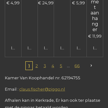
me
€ 4,99
€ 24,99
€ 5,99
t
aan
ha
ng
er
€ 11,99
In winkelwagen
In winkelwagen
In winkelwagen
In winkelwagen
In winkelwage
In win
1
2
3
4
5
66
Kamer Van Koophandel nr. 62194755
Email :
claus.fischer@ziggo.nl
Afhalen kan in Kerkrade, Er kan ook ter plaatse
met de pinpas betaald worden