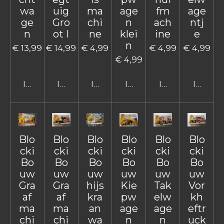
wa
uig
ma
age
fm
age
ge
Gro
chi
n
ach
ntj
n
ot I
ne
klei
ine
e
n
€ 13,99
€ 14,99
€ 4,99
€ 4,99
€ 4,99
€ 4,99
In winkelwagen
In winkelwagen
In winkelwagen
In winkelwagen
In winkelwage
In win
Blo
Blo
Blo
Blo
Blo
Blo
cki
cki
cki
cki
cki
cki
Bo
Bo
Bo
Bo
Bo
Bo
uw
uw
uw
uw
uw
uw
Gra
Gra
hijs
Kie
Tak
Vor
af
af
kra
pw
elw
kh
ma
ma
an
age
age
eftr
chi
chi
wa
n
n
uck