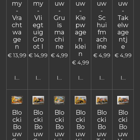
my
my
uw
uw
uw
uw
-
-
-
-
-
-
Vra
Vli
Gru
Kie
Sc
Tak
cht
egt
is
pw
hui
elw
wa
uig
ma
age
fm
age
ge
Gro
chi
n
ach
ntj
n
ot I
ne
klei
ine
e
n
€ 13,99
€ 14,99
€ 4,99
€ 4,99
€ 4,99
€ 4,99
In winkelwagen
In winkelwagen
In winkelwagen
In winkelwagen
In winkelwage
In win
Blo
Blo
Blo
Blo
Blo
Blo
cki
cki
cki
cki
cki
cki
Bo
Bo
Bo
Bo
Bo
Bo
uw
uw
uw
uw
uw
uw