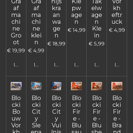
Gra
Gra
hijs
Kie
Tak
Vor
af
af
kra
pw
elw
kh
ma
ma
an
age
age
eftr
chi
chi
wa
n
n
uck
ne
ne
ge
Kle
€ 14,99
€ 4,99
Gro
klei
n
in
ot
n
€ 18,99
€ 5,99
€ 19,99
€ 4,99
In winkelwagen
In winkelwagen
In winkelwagen
In winkelwagen
In winkelwage
In win
Blo
Blo
Blo
Blo
Blo
Blo
cki
cki
cki
cki
cki
cki
Bo
Cit
Cit
Fir
Fir
Fir
uw
y
y
e -
e -
e -
Vor
Sle
Vui
Blu
Blu
Bra
kh
epa
lnis
sau
she
nd