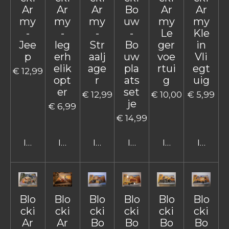
Ar
Ar
Ar
Bo
Ar
Ar
my
my
my
uw
my
my
-
-
-
-
Le
Kle
Jee
leg
Str
Bo
ger
in
p
erh
aalj
uw
voe
Vli
elik
age
pla
rtui
egt
€ 12,99
opt
r
ats
g
uig
er
set
€ 12,99
€ 10,00
€ 5,99
je
€ 6,99
€ 14,99
In winkelwagen
In winkelwagen
In winkelwagen
In winkelwagen
In winkelwage
In win
Blo
Blo
Blo
Blo
Blo
Blo
cki
cki
cki
cki
cki
cki
Ar
Ar
Bo
Bo
Bo
Bo