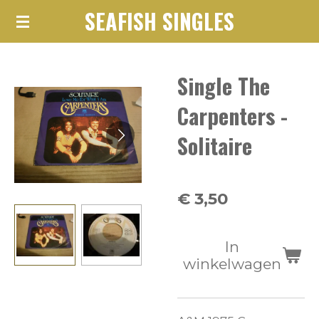
SEAFISH SINGLES
Ga
direct
naar
Single The
de
hoofdinhoud
Carpenters -
Solitaire
€ 3,50
In
winkelwagen