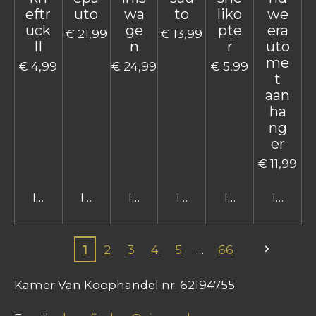
eftr
uto
wa
to
liko
we
uck
ge
pte
era
€ 21,99
€ 13,99
II
n
r
uto
me
€ 4,99
€ 24,99
€ 5,99
t
aan
ha
ng
er
€ 11,99
In winkelwagen
In winkelwagen
In winkelwagen
In winkelwagen
In winkelwage
In win
1
2
3
4
5
66
Kamer Van Koophandel nr. 62194755