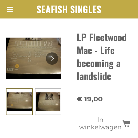
SEAFISH SINGLES
Ga
direct
naar
LP Fleetwood
de
hoofdinhoud
Mac - Life
becoming a
landslide
€ 19,00
In
winkelwagen