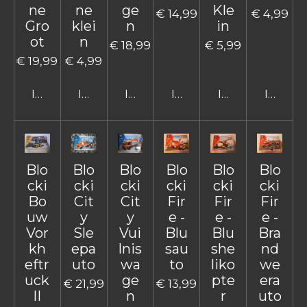
ne
ne
ge
Kle
€ 14,99
€ 4,99
Gro
klei
n
in
ot
n
€ 18,99
€ 5,99
€ 19,99
€ 4,99
In winkelwagen
In winkelwagen
In winkelwagen
In winkelwagen
In winkelwage
In win
Blo
Blo
Blo
Blo
Blo
Blo
cki
cki
cki
cki
cki
cki
Bo
Cit
Cit
Fir
Fir
Fir
uw
y
y
e -
e -
e -
Vor
Sle
Vui
Blu
Blu
Bra
kh
epa
lnis
sau
she
nd
eftr
uto
wa
to
liko
we
uck
ge
pte
era
€ 21,99
€ 13,99
II
n
r
uto