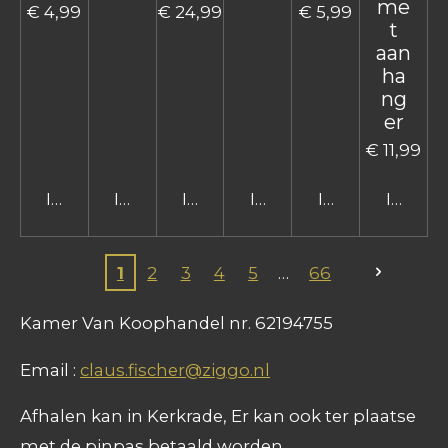
me
€ 4,99
€ 24,99
€ 5,99
t
aan
ha
ng
er
€ 11,99
In winkelwagen
In winkelwagen
In winkelwagen
In winkelwagen
In winkelwage
In win
1
2
3
4
5
66
Kamer Van Koophandel nr. 62194755
Email :
claus.fischer@ziggo.nl
Afhalen kan in Kerkrade, Er kan ook ter plaatse
met de pinpas betaald worden