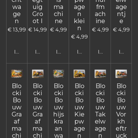
wa
uig
ma
age
fm
age
ge
Gro
chi
n
ach
ntj
n
ot I
ne
klei
ine
e
n
€ 13,99
€ 14,99
€ 4,99
€ 4,99
€ 4,99
€ 4,99
In winkelwagen
In winkelwagen
In winkelwagen
In winkelwagen
In winkelwage
In win
Blo
Blo
Blo
Blo
Blo
Blo
cki
cki
cki
cki
cki
cki
Bo
Bo
Bo
Bo
Bo
Bo
uw
uw
uw
uw
uw
uw
Gra
Gra
hijs
Kie
Tak
Vor
af
af
kra
pw
elw
kh
ma
ma
an
age
age
eftr
chi
chi
wa
n
n
uck