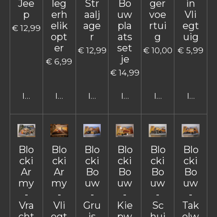
Jee
leg
Str
Bo
ger
in
p
erh
aalj
uw
voe
Vli
elik
age
pla
rtui
egt
€ 12,99
opt
r
ats
g
uig
er
set
€ 12,99
€ 10,00
€ 5,99
je
€ 6,99
€ 14,99
In winkelwagen
In winkelwagen
In winkelwagen
In winkelwagen
In winkelwage
In win
Blo
Blo
Blo
Blo
Blo
Blo
cki
cki
cki
cki
cki
cki
Ar
Ar
Bo
Bo
Bo
Bo
my
my
uw
uw
uw
uw
-
-
-
-
-
-
Vra
Vli
Gru
Kie
Sc
Tak
cht
egt
is
pw
hui
elw