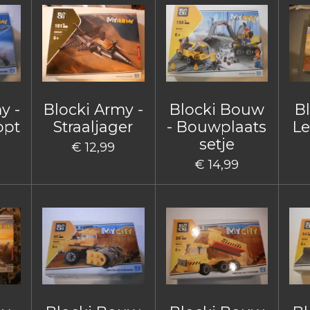
y -
Blocki Army -
Blocki Bouw
B
opt
Straaljager
- Bouwplaats
Le
setje
€ 12,99
€ 14,99