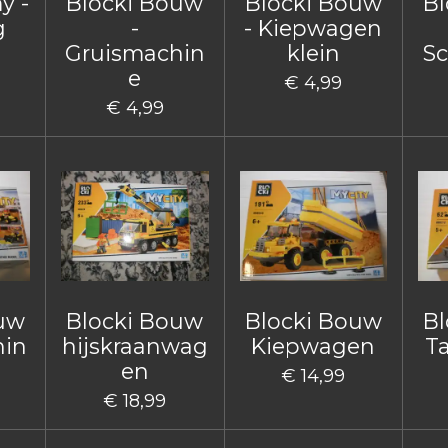
y -
Blocki Bouw
Blocki Bouw
Bl
g
-
- Kiepwagen
Gruismachin
klein
Sc
e
€ 4,99
€ 4,99
ouw
Blocki Bouw
Blocki Bouw
Bl
hin
hijskraanwag
Kiepwagen
T
en
€ 14,99
€ 18,99