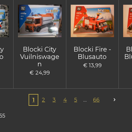
ty
Blocki City
Blocki Fire -
Bl
o
Vuilniswage
Blusauto
Bl
n
€ 13,99
€ 24,99
1
2
3
4
5
66
55