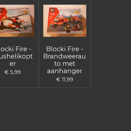
ocki Fire -
Blocki Fire -
ushelikopt
Brandweerau
er
to met
aanhanger
€ 5,99
€ 11,99