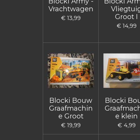
Blocki Army -
Blocki Arm
Vrachtwagen
Vliegtui
Groot I
€ 13,99
€ 14,99
Blocki Bouw
Blocki B
Graafmachin
Graafmac
e Groot
e klein
€ 19,99
€ 4,99