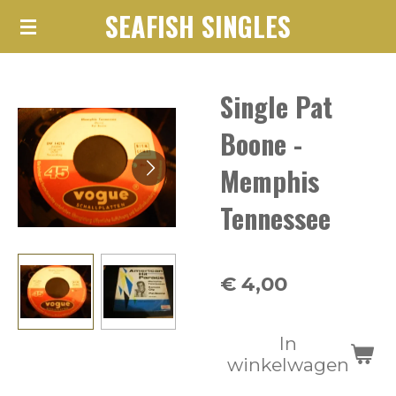
SEAFISH SINGLES
Ga
direct
naar
Single Pat
de
hoofdinhoud
Boone -
Memphis
Tennessee
€ 4,00
In
winkelwagen