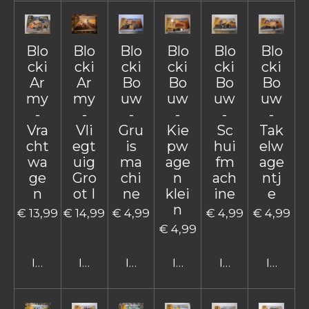
Blo
Blo
Blo
Blo
Blo
Blo
cki
cki
cki
cki
cki
cki
Ar
Ar
Bo
Bo
Bo
Bo
my
my
uw
uw
uw
uw
-
-
-
-
-
-
Vra
Vli
Gru
Kie
Sc
Tak
cht
egt
is
pw
hui
elw
wa
uig
ma
age
fm
age
ge
Gro
chi
n
ach
ntj
n
ot I
ne
klei
ine
e
n
€ 13,99
€ 14,99
€ 4,99
€ 4,99
€ 4,99
€ 4,99
In winkelwagen
In winkelwagen
In winkelwagen
In winkelwagen
In winkelwage
In win