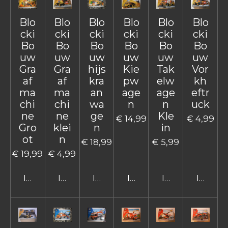
Blo
Blo
Blo
Blo
Blo
Blo
cki
cki
cki
cki
cki
cki
Bo
Bo
Bo
Bo
Bo
Bo
uw
uw
uw
uw
uw
uw
Gra
Gra
hijs
Kie
Tak
Vor
af
af
kra
pw
elw
kh
ma
ma
an
age
age
eftr
chi
chi
wa
n
n
uck
ne
ne
ge
Kle
€ 14,99
€ 4,99
Gro
klei
n
in
ot
n
€ 18,99
€ 5,99
€ 19,99
€ 4,99
In winkelwagen
In winkelwagen
In winkelwagen
In winkelwagen
In winkelwage
In win