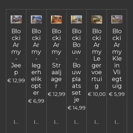
Blo
Blo
Blo
Blo
Blo
Blo
cki
cki
cki
cki
cki
cki
Ar
Ar
Ar
Bo
Ar
Ar
my
my
my
uw
my
my
-
-
-
-
Le
Kle
Jee
leg
Str
Bo
ger
in
p
erh
aalj
uw
voe
Vli
elik
age
pla
rtui
egt
€ 12,99
opt
r
ats
g
uig
er
set
€ 12,99
€ 10,00
€ 5,99
je
€ 6,99
€ 14,99
In winkelwagen
In winkelwagen
In winkelwagen
In winkelwagen
In winkelwage
In win