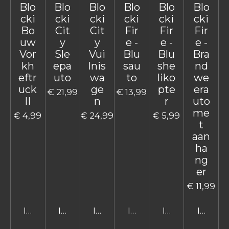
Blo
Blo
Blo
Blo
Blo
Blo
cki
cki
cki
cki
cki
cki
Bo
Cit
Cit
Fir
Fir
Fir
uw
y
y
e -
e -
e -
Vor
Sle
Vui
Blu
Blu
Bra
kh
epa
lnis
sau
she
nd
eftr
uto
wa
to
liko
we
uck
ge
pte
era
€ 21,99
€ 13,99
II
n
r
uto
me
€ 4,99
€ 24,99
€ 5,99
t
aan
ha
ng
er
€ 11,99
In winkelwagen
In winkelwagen
In winkelwagen
In winkelwagen
In winkelwage
In win