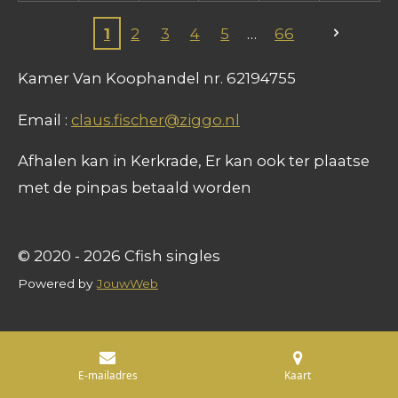
1
2
3
4
5
66
Kamer Van Koophandel nr. 62194755
Email :
claus.fischer@ziggo.nl
Afhalen kan in Kerkrade, Er kan ook ter plaatse
met de pinpas betaald worden
© 2020 - 2026 Cfish singles
Powered by
JouwWeb
E-mailadres
Kaart