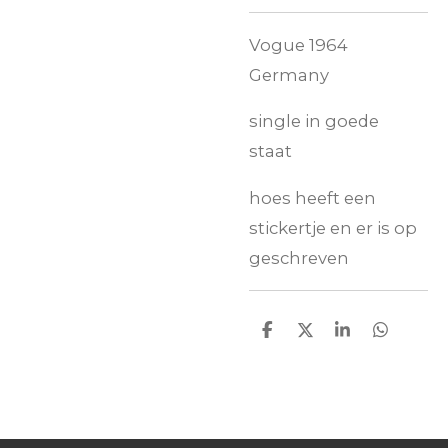
Vogue 1964
Germany
single in goede
staat
hoes heeft een
stickertje en er is op
geschreven
D
D
S
D
e
e
h
e
l
e
a
l
e
l
r
e
n
e
n